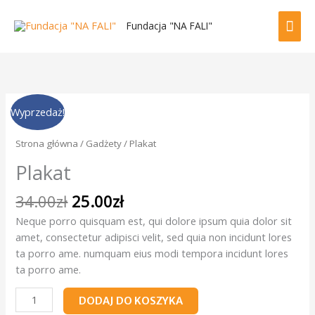
Przejdź
GŁ
do
Fundacja "NA FALI"
treści
ME
Pierwotna
Aktualna
ilość
Wyprzedaż!
cena
cena
Plakat
wynosiła:
wynosi:
Strona główna
/
Gadżety
/ Plakat
34.00zł.
25.00zł.
Plakat
34.00
zł
25.00
zł
Neque porro quisquam est, qui dolore ipsum quia dolor sit
amet, consectetur adipisci velit, sed quia non incidunt lores
ta porro ame. numquam eius modi tempora incidunt lores
ta porro ame.
DODAJ DO KOSZYKA