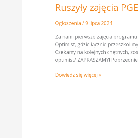
Ruszyły zajęcia PGE
PGE
PolSailing
–
Ogłoszenia
/
9 lipca 2024
Edukacja
Optimist
Za nami pierwsze zajęcia programu 
Optimist, gdzie łącznie przeszkolimy
Czekamy na kolejnych chętnych, zos
optimist/ ZAPRASZAMY! Poprzedni
Dowiedz się więcej »