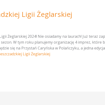
zkiej Ligii Żeglarskiej
igii Żeglarskiej 2024! Nie osiadamy na laurach! Już teraz z
sezon. W tym roku planujemy organizację 4 imprez, które 
ędzie się na Przystań Caryńska w Polańczyku, a jedna edyc
szczadzkiej Ligii Żeglarskiej