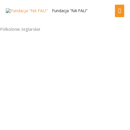
Przejdź
GŁ
do
Fundacja "NA FALI"
treści
ME
Półkolonie żeglarskie